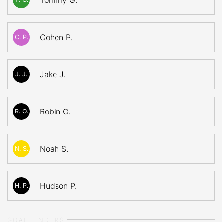
Tommy G.
Cohen P.
C. P.
Jake J.
J. J.
Robin O.
R. O.
Noah S.
N. S.
Hudson P.
H. P.
GOALTENDERS