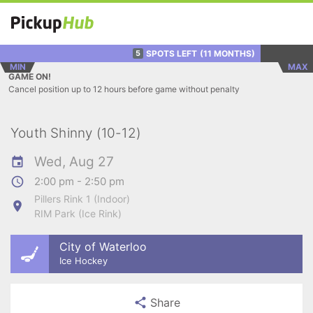
SPOTS LEFT
(11 MONTHS)
5
MIN
MAX
GAME ON!
Cancel position up to 12 hours before game without penalty
Youth Shinny (10-12)
Wed, Aug 27
2:00 pm - 2:50 pm
Pillers Rink 1 (Indoor)
RIM Park (Ice Rink)
City of Waterloo
Ice Hockey
Share