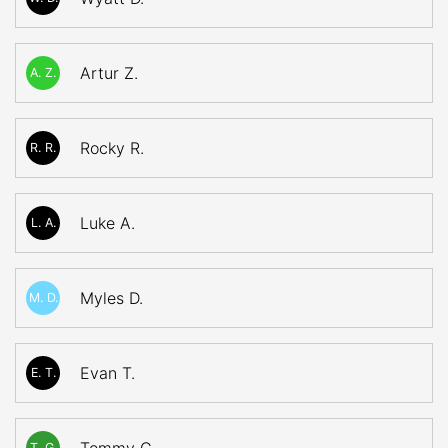
Artur Z.
A. Z.
Rocky R.
R. R.
Luke A.
L. A.
Myles D.
M. D.
Evan T.
E. T.
T. G.