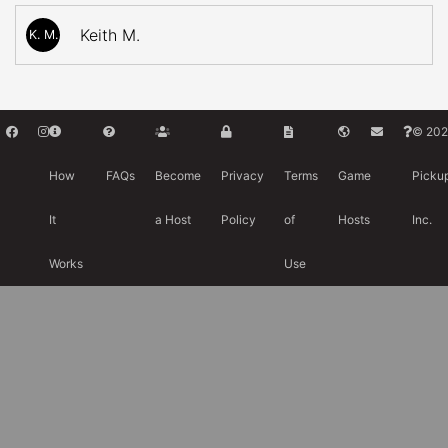
Keith M.
K. M.
© 202
How
FAQs
Become
Privacy
Terms
Game
Picku
It
a Host
Policy
of
Hosts
Inc.
Works
Use