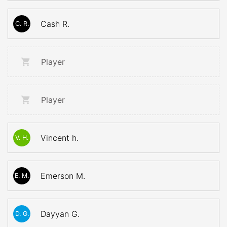
Cash R.
C. R.
Player
Player
Vincent h.
V. H.
Emerson M.
E. M.
Dayyan G.
D. G.