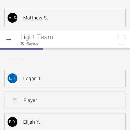
Matthew S.
M. S.
Light Team
10
Players
STARTERS
Logan T.
L. T.
Player
Elijah Y.
E. Y.