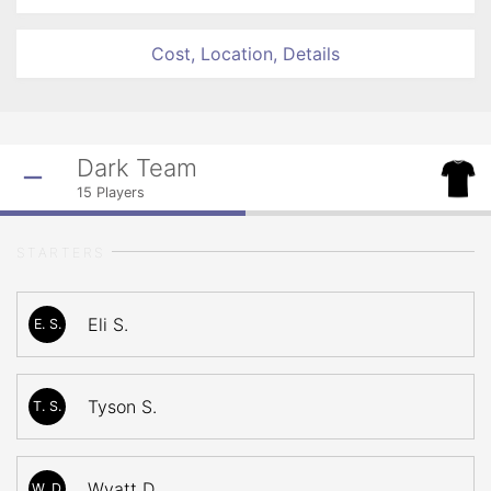
Cost, Location, Details
Dark Team
15
Players
STARTERS
Eli S.
E. S.
Tyson S.
T. S.
Wyatt D.
W. D.